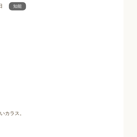
日
知能
いカラス。