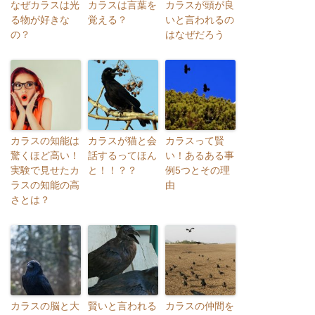
なぜカラスは光
カラスは言葉を
カラスが頭が良
る物が好きな
覚える？
いと言われるの
の？
はなぜだろう
カラスの知能は
カラスが猫と会
カラスって賢
驚くほど高い！
話するってほん
い！あるある事
実験で見せたカ
と！！？？
例5つとその理
ラスの知能の高
由
さとは？
カラスの脳と大
賢いと言われる
カラスの仲間を