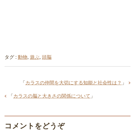
タグ :
動物
,
遊ぶ
,
頭脳
「
カラスの仲間を大切にする知能と社会性は？
」
「
カラスの脳と大きさの関係について
」
コメントをどうぞ