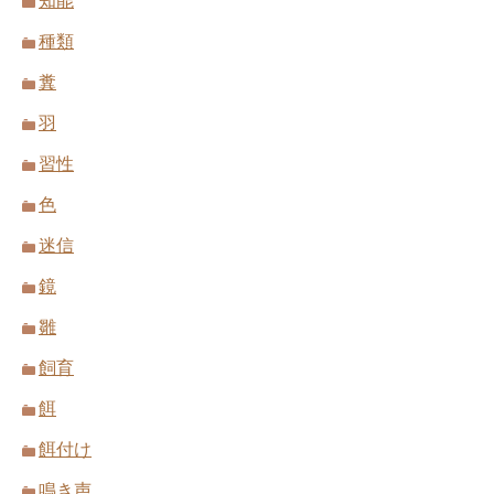
知能
種類
糞
羽
習性
色
迷信
鏡
雛
飼育
餌
餌付け
鳴き声