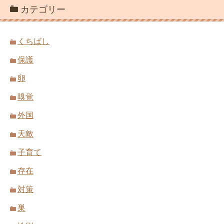
カテゴリー
くちばし
保護
卵
嗅覚
外国
天敵
子育て
存在
対策
巣