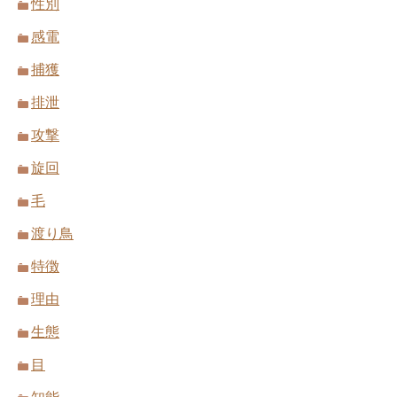
性別
感電
捕獲
排泄
攻撃
旋回
毛
渡り鳥
特徴
理由
生態
目