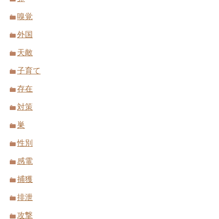
嗅覚
外国
天敵
子育て
存在
対策
巣
性別
感電
捕獲
排泄
攻撃