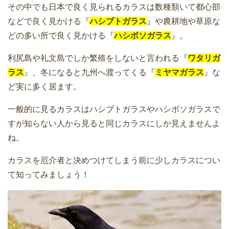
その中でも日本で良く見られるカラスは数種類いて都心部
などで良く見かける『
ハシブトガラス
』や農耕地や草原な
どの多い所で良く見かける『
ハシボソガラス
』。
利尻島や礼文島でしか繁殖をしないと言われる『
ワタリガ
ラス
』、冬になると九州へ渡ってくる『
ミヤマガラス
』な
ど実に多く居ます。
一般的に見るカラスはハシブトガラスやハシボソガラスで
すが知らない人から見ると同じカラスにしか見えませんよ
ね。
カラスを厄介者と決めつけてしまう前に少しカラスについ
て知ってみましょう！