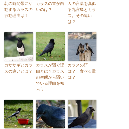
朝の時間帯に活
カラスの首が白
人の言葉を真似
動するカラスの
いのは？
る九官鳥とカラ
行動理由は？
ス。その違い
は？
カササギとカラ
カラスが騒ぐ理
カラスの餌
スの違いとは？
由とは？カラス
は？ 食べる量
の生態から騒い
は？
でいる理由を知
ろう！