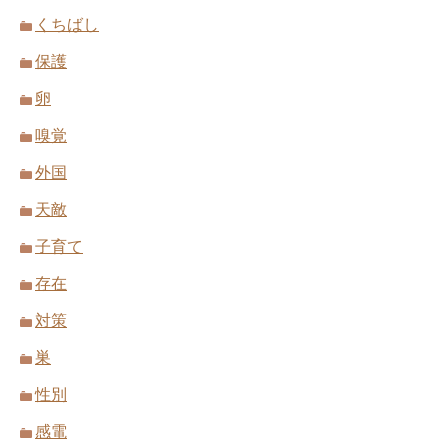
くちばし
保護
卵
嗅覚
外国
天敵
子育て
存在
対策
巣
性別
感電