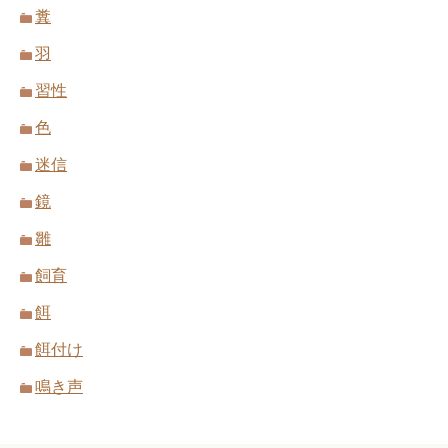
糞
羽
習性
色
迷信
鏡
雛
飼育
餌
餌付け
鳴き声