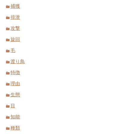
捕獲
排泄
攻撃
旋回
毛
渡り鳥
特徴
理由
生態
目
知能
種類