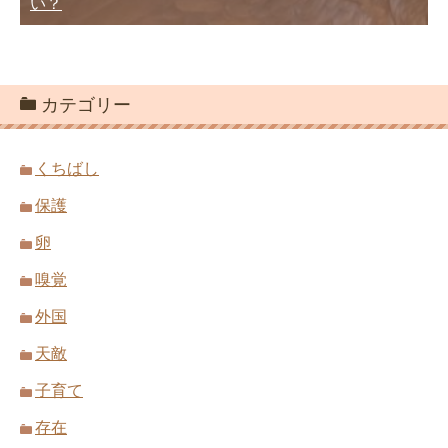
い？
カテゴリー
くちばし
保護
卵
嗅覚
外国
天敵
子育て
存在