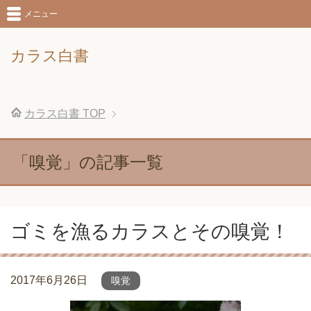
メニュー
カラス白書
カラス白書
TOP
「嗅覚」の記事一覧
ゴミを漁るカラスとその嗅覚！
2017年6月26日
嗅覚