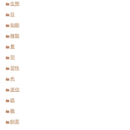
生態
目
知能
種類
糞
羽
習性
色
迷信
鏡
雛
飼育