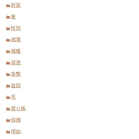
対策
巣
性別
感電
捕獲
排泄
攻撃
旋回
毛
渡り鳥
特徴
理由