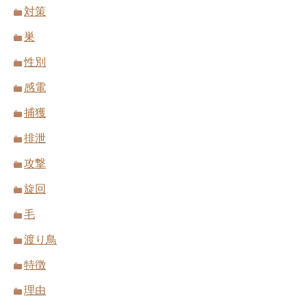
対策
巣
性別
感電
捕獲
排泄
攻撃
旋回
毛
渡り鳥
特徴
理由