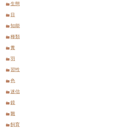
生態
目
知能
種類
糞
羽
習性
色
迷信
鏡
雛
飼育