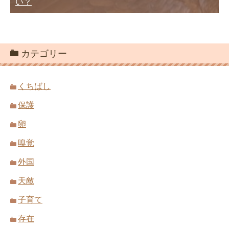
い？
カテゴリー
くちばし
保護
卵
嗅覚
外国
天敵
子育て
存在