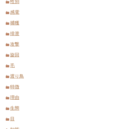
性別
感電
捕獲
排泄
攻撃
旋回
毛
渡り鳥
特徴
理由
生態
目