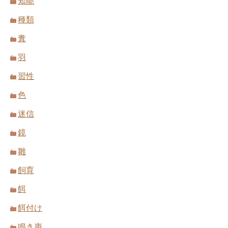
知能
種類
糞
羽
習性
色
迷信
鏡
雛
飼育
餌
餌付け
鳴き声