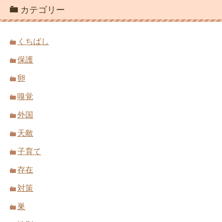
カテゴリー
くちばし
保護
卵
嗅覚
外国
天敵
子育て
存在
対策
巣