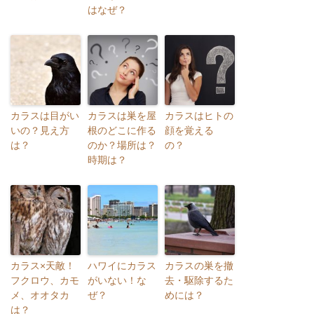
はなぜ？
カラスは目がい
カラスは巣を屋
カラスはヒトの
いの？見え方
根のどこに作る
顔を覚える
は？
のか？場所は？
の？
時期は？
カラス×天敵！
ハワイにカラス
カラスの巣を撤
フクロウ、カモ
がいない！な
去・駆除するた
メ、オオタカ
ぜ？
めには？
は？