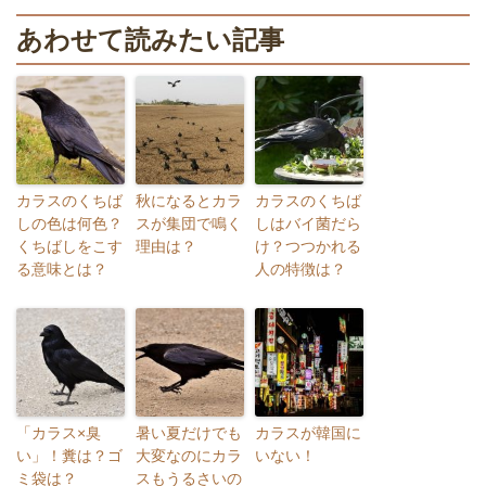
あわせて読みたい記事
カラスのくちば
秋になるとカラ
カラスのくちば
しの色は何色？
スが集団で鳴く
しはバイ菌だら
くちばしをこす
理由は？
け？つつかれる
る意味とは？
人の特徴は？
「カラス×臭
暑い夏だけでも
カラスが韓国に
い」！糞は？ゴ
大変なのにカラ
いない！
ミ袋は？
スもうるさいの