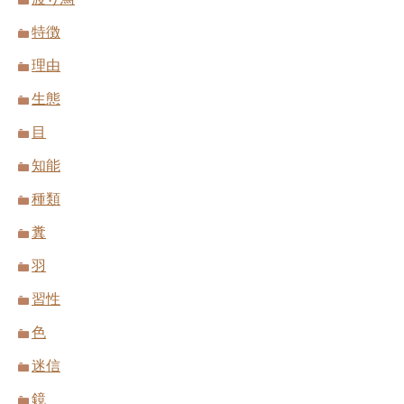
特徴
理由
生態
目
知能
種類
糞
羽
習性
色
迷信
鏡