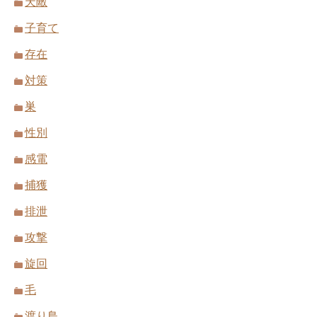
天敵
子育て
存在
対策
巣
性別
感電
捕獲
排泄
攻撃
旋回
毛
渡り鳥