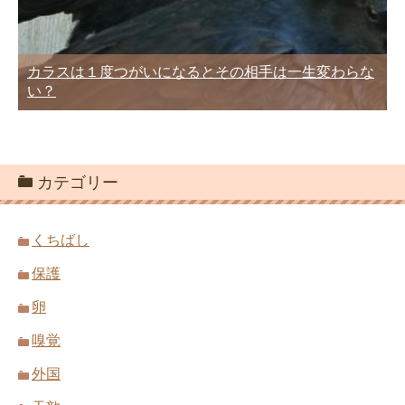
カラスは１度つがいになるとその相手は一生変わらな
い？
カテゴリー
くちばし
保護
卵
嗅覚
外国