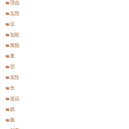
理由
生態
目
知能
種類
糞
羽
習性
色
迷信
鏡
雛