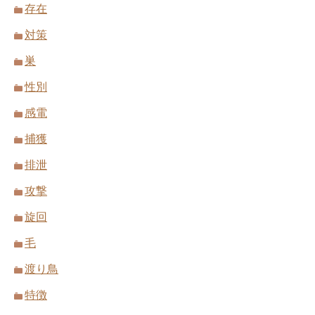
存在
対策
巣
性別
感電
捕獲
排泄
攻撃
旋回
毛
渡り鳥
特徴