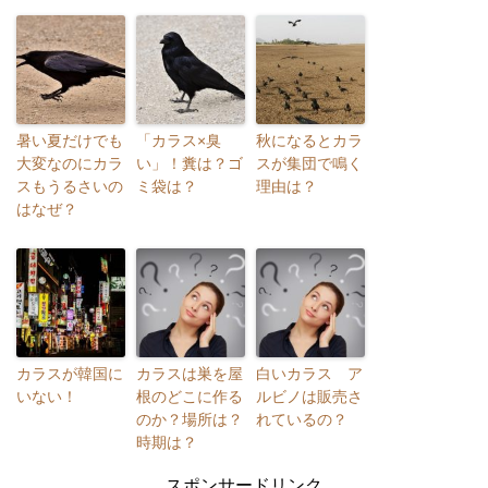
暑い夏だけでも
「カラス×臭
秋になるとカラ
大変なのにカラ
い」！糞は？ゴ
スが集団で鳴く
スもうるさいの
ミ袋は？
理由は？
はなぜ？
カラスが韓国に
カラスは巣を屋
白いカラス ア
いない！
根のどこに作る
ルビノは販売さ
のか？場所は？
れているの？
時期は？
スポンサードリンク