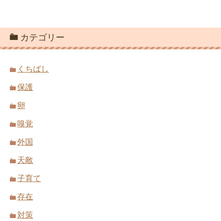
カテゴリー
くちばし
保護
卵
嗅覚
外国
天敵
子育て
存在
対策