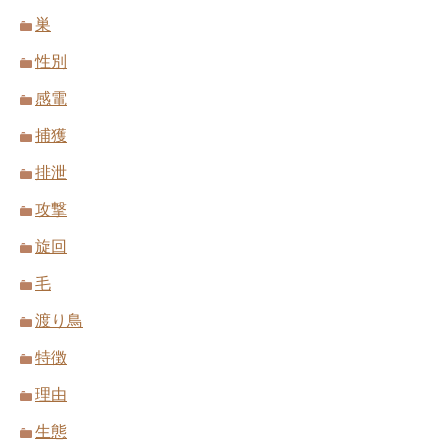
巣
性別
感電
捕獲
排泄
攻撃
旋回
毛
渡り鳥
特徴
理由
生態