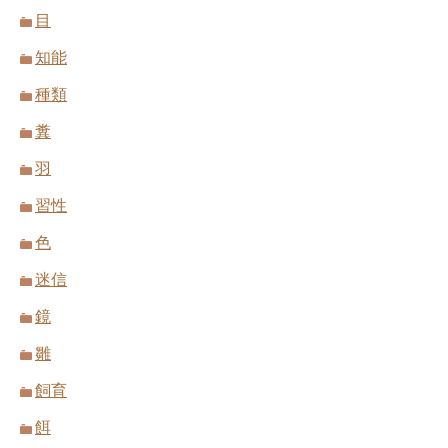
目
知能
種類
糞
羽
習性
色
迷信
鏡
雛
飼育
餌