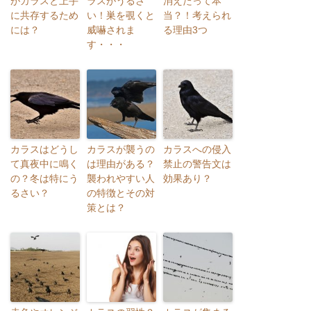
がカラスと上手
ラスがうるさ
消えたって本
に共存するため
い！巣を覗くと
当？！考えられ
には？
威嚇されま
る理由3つ
す・・・
カラスはどうし
カラスが襲うの
カラスへの侵入
て真夜中に鳴く
は理由がある？
禁止の警告文は
の？冬は特にう
襲われやすい人
効果あり？
るさい？
の特徴とその対
策とは？