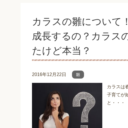
カラスの雛について
成長するの？カラス
たけど本当？
2016年12月22日
雛
カラスは
子育てが
と・・・