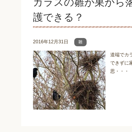
カラスの雛が巣から
護できる？
2016年12月31日
雛
道端でカ
できずに
思・・・