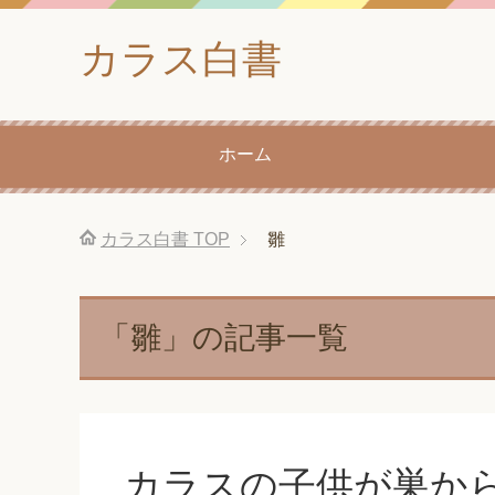
カラス白書
ホーム
カラス白書
TOP
雛
「雛」の記事一覧
カラスの子供が巣か