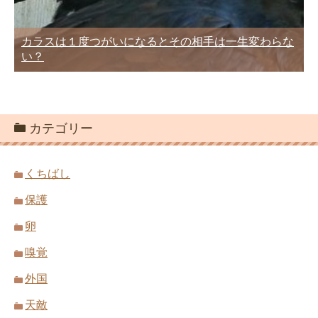
カラスは１度つがいになるとその相手は一生変わらな
い？
カテゴリー
くちばし
保護
卵
嗅覚
外国
天敵