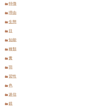
特徴
理由
生態
目
知能
種類
糞
羽
習性
色
迷信
鏡