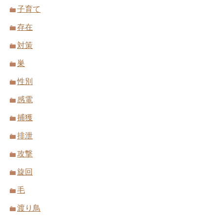
子育て
存在
対策
巣
性別
感電
捕獲
排泄
攻撃
旋回
毛
渡り鳥